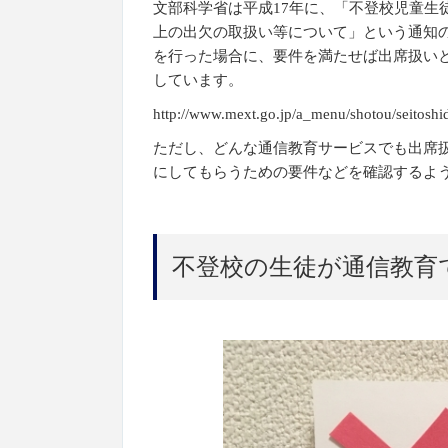
文部科学省は平成17年に、「不登校児童生
上の出欠の取扱い等について」という通知の
を行った場合に、要件を満たせば出席扱い
しています。
http://www.mext.go.jp/a_menu/shotou/seitos
ただし、どんな通信教育サービスでも出席
にしてもらうための要件などを確認するよ
不登校の生徒が通信教育