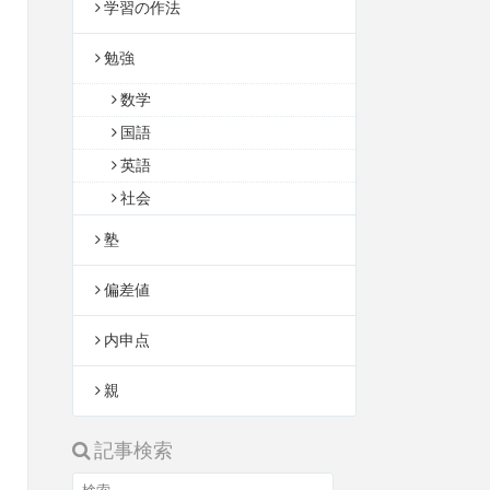
学習の作法
勉強
数学
国語
英語
社会
塾
偏差値
内申点
親
記事検索