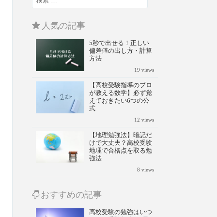
人気の記事
5秒で出せる！正しい
偏差値の出し方・計算
方法
19
views
【高校受験指導のプロ
が教える数学】必ず覚
えておきたい6つの公
式
12
views
【地理勉強法】暗記だ
けで大丈夫？高校受験
地理で合格点を取る勉
強法
8
views
おすすめの記事
高校受験の勉強はいつ