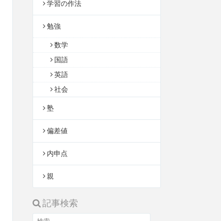
学習の作法
勉強
数学
国語
英語
社会
塾
偏差値
内申点
親
記事検索