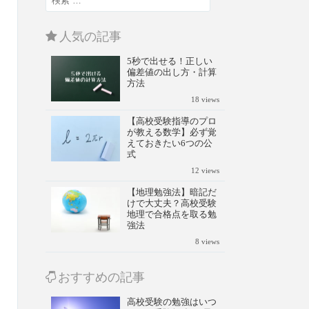
人気の記事
5秒で出せる！正しい
偏差値の出し方・計算
方法
18
views
【高校受験指導のプロ
が教える数学】必ず覚
えておきたい6つの公
式
12
views
【地理勉強法】暗記だ
けで大丈夫？高校受験
地理で合格点を取る勉
強法
8
views
おすすめの記事
高校受験の勉強はいつ