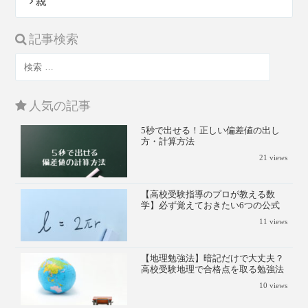
親
記事検索
人気の記事
5秒で出せる！正しい偏差値の出し
方・計算方法
21
views
【高校受験指導のプロが教える数
学】必ず覚えておきたい6つの公式
11
views
【地理勉強法】暗記だけで大丈夫？
高校受験地理で合格点を取る勉強法
10
views